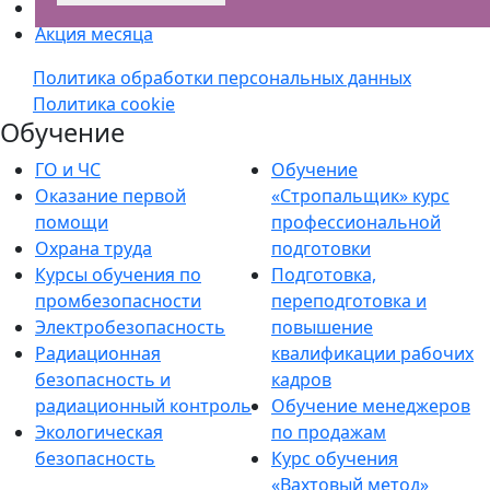
Спецпредложение
Акция месяца
Политика обработки персональных данных
Политика cookie
Обучение
ГО и ЧС
Обучение
Оказание первой
«Стропальщик» курс
помощи
профессиональной
Охрана труда
подготовки
Курсы обучения по
Подготовка,
промбезопасности
переподготовка и
Электробезопасность
повышение
Радиационная
квалификации рабочих
безопасность и
кадров
радиационный контроль
Обучение менеджеров
Экологическая
по продажам
безопасность
Курс обучения
«Вахтовый метод»