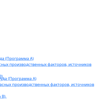
да (Программа А)
сных производственных факторов, источников
).
уда (Программа А)
асных производственных факторов, источников
В).