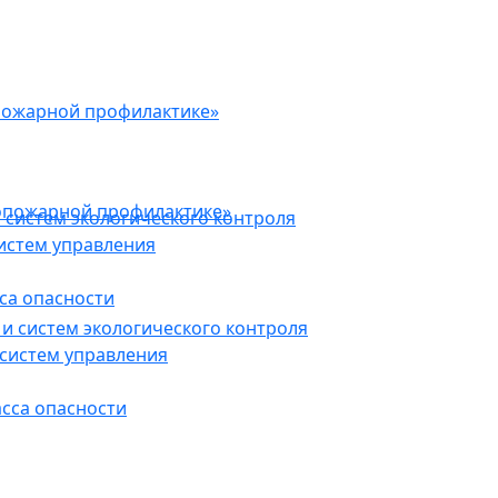
пожарной профилактике»
опожарной профилактике»
 систем экологического контроля
истем управления
са опасности
и систем экологического контроля
систем управления
асса опасности