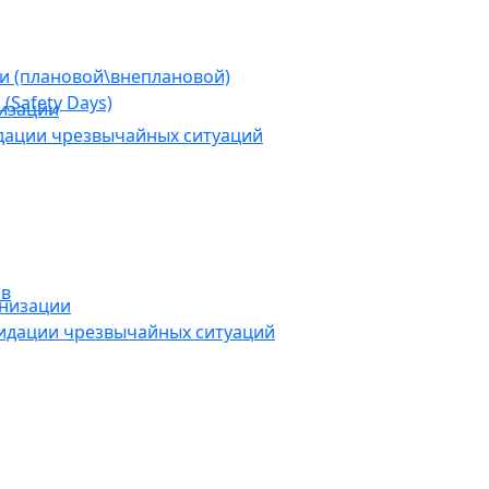
ии (плановой\внеплановой)
(Safety Days)
низации
дации чрезвычайных ситуаций
ов
анизации
видации чрезвычайных ситуаций