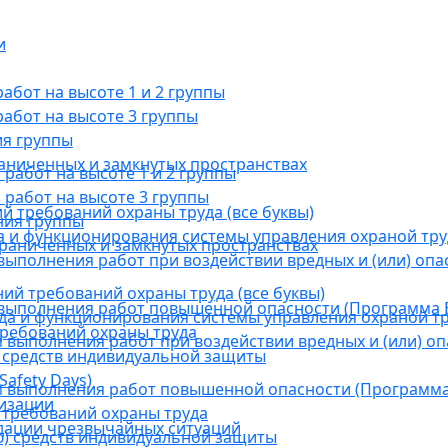
и
бот на высоте 1 и 2 группы
абот на высоте 3 группы
ия группы
раниченных и замкнутых пространствах
абот на высоте 1 и 2 группы
работ на высоте 3 группы
й требований охраны труда (все буквы)
ния группы
 и функционирования системы управления охраной тру
граниченных и замкнутых пространствах
ыполнения работ при воздействии вредных и (или) опа
ний требований охраны труда (все буквы)
выполнения работ повышенной опасности (Программа В
а и функционирования системы управления охраной тр
требований охраны труда
выполнения работ при воздействии вредных и (или) оп
 средств индивидуальной защиты
afety Days)
 выполнения работ повышенной опасности (Программа 
низации
 требований охраны труда
дации чрезвычайных ситуаций
) средств индивидуальной защиты