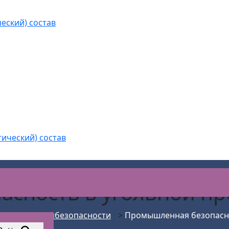
еский) состав
гический) состав
асность в угольной 
ения по промбезопасности
>
Промышленная безопасн