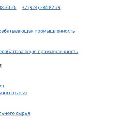
38 30 26
+7 (924) 384 82 79
рерабатывающая промышленность
ерерабатывающая промышленность
т
от
ьного сырья
льного сырья