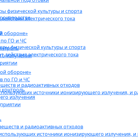
нальной подготовки
ы физической культуры и спорта
роизводстве
действия электрического тока
в
ой обороне»
по ГО и ЧС
ры физической культуры и спорта
онтроль
 действия электрического тока
го излучения
приятии
кой обороне»
в по ГО и ЧС
еществ и радиоактивных отходов
 контроль
использующих источники ионизирующего излучения, и 
его излучения
дприятии
ь
веществ и радиоактивных отходов
 использующих источники ионизирующего излучения, и