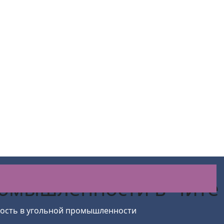
промышленности
в Чите
ость в угольной промышленности