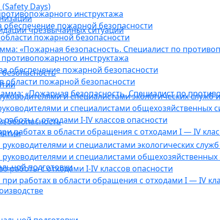
(Safety Days)
противопожарного инструктажа
анизации
а обеспечение пожарной безопасности
видации чрезвычайных ситуаций
 области пожарной безопасности
мма: «Пожарная безопасность. Специалист по противо
 противопожарного инструктажа
за обеспечение пожарной безопасности
 безопасность
в области пожарной безопасности
ятии
амма: «Пожарная безопасность. Специалист по против
уководителями и специалистами экологических служб и
руководителями и специалистами общехозяйственных с
работы с отходами I-IV классов опасности
я безопасность
ри работах в области обращения с отходами I — IV клас
иятии
руководителями и специалистами экологических служб 
 руководителями и специалистами общехозяйственных 
альной подготовки
о работы с отходами I-IV классов опасности
при работах в области обращения с отходами I — IV кл
оизводстве