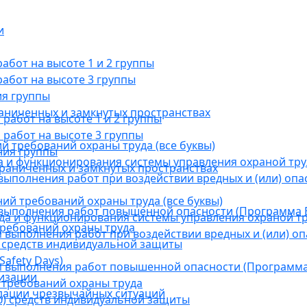
и
бот на высоте 1 и 2 группы
абот на высоте 3 группы
ия группы
раниченных и замкнутых пространствах
абот на высоте 1 и 2 группы
работ на высоте 3 группы
й требований охраны труда (все буквы)
ния группы
 и функционирования системы управления охраной тру
граниченных и замкнутых пространствах
ыполнения работ при воздействии вредных и (или) опа
ний требований охраны труда (все буквы)
выполнения работ повышенной опасности (Программа В
а и функционирования системы управления охраной тр
требований охраны труда
выполнения работ при воздействии вредных и (или) оп
 средств индивидуальной защиты
afety Days)
 выполнения работ повышенной опасности (Программа 
низации
 требований охраны труда
дации чрезвычайных ситуаций
) средств индивидуальной защиты