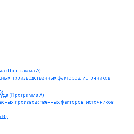
да (Программа А)
сных производственных факторов, источников
).
уда (Программа А)
асных производственных факторов, источников
В).