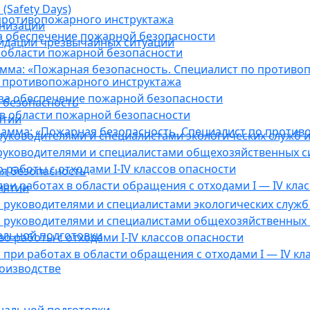
(Safety Days)
противопожарного инструктажа
анизации
а обеспечение пожарной безопасности
видации чрезвычайных ситуаций
 области пожарной безопасности
мма: «Пожарная безопасность. Специалист по противо
 противопожарного инструктажа
за обеспечение пожарной безопасности
 безопасность
в области пожарной безопасности
ятии
амма: «Пожарная безопасность. Специалист по против
уководителями и специалистами экологических служб и
руководителями и специалистами общехозяйственных с
работы с отходами I-IV классов опасности
я безопасность
ри работах в области обращения с отходами I — IV клас
иятии
руководителями и специалистами экологических служб 
 руководителями и специалистами общехозяйственных 
альной подготовки
о работы с отходами I-IV классов опасности
при работах в области обращения с отходами I — IV кл
оизводстве