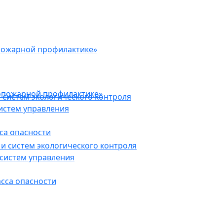
пожарной профилактике»
опожарной профилактике»
 систем экологического контроля
истем управления
са опасности
и систем экологического контроля
систем управления
асса опасности