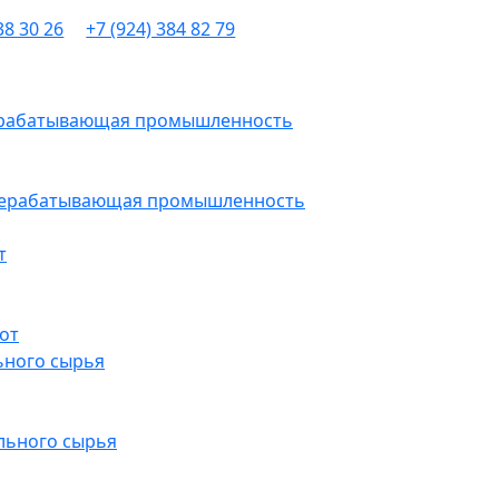
38 30 26
+7 (924) 384 82 79
рерабатывающая промышленность
ерерабатывающая промышленность
т
от
ьного сырья
льного сырья