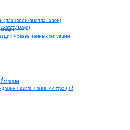
ии (плановой\внеплановой)
(Safety Days)
низации
дации чрезвычайных ситуаций
ов
анизации
видации чрезвычайных ситуаций