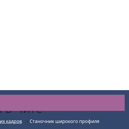
я
в Чите
их кадров
>
Станочник широкого профиля