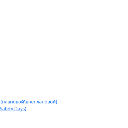
 (плановой\внеплановой)
afety Days)