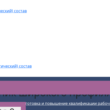
еский) состав
гический) состав
ник широкого профил
ение
>
Подготовка и повышение квалификации рабоч