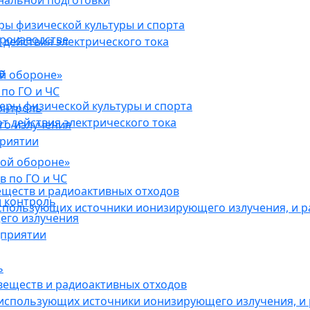
нальной подготовки
ы физической культуры и спорта
роизводстве
действия электрического тока
в
ой обороне»
по ГО и ЧС
ры физической культуры и спорта
онтроль
 действия электрического тока
го излучения
приятии
кой обороне»
в по ГО и ЧС
еществ и радиоактивных отходов
 контроль
использующих источники ионизирующего излучения, и 
его излучения
дприятии
ь
веществ и радиоактивных отходов
 использующих источники ионизирующего излучения, и