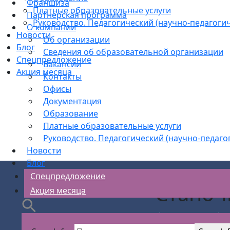
Франшиза
Платные образовательные услуги
Партнерская программа
Руководство. Педагогический (научно-педагогич
О компании
Новости
Об организации
Блог
Сведения об образовательной организации
Спецпредложение
Вакансии
Акция месяца
Контакты
Офисы
Документация
Образование
Платные образовательные услуги
Руководство. Педагогический (научно-педаго
Новости
Блог
Спецпредложение
Станоч
Акция месяца
АС Безопасности
>
Рабочие кадры обуч